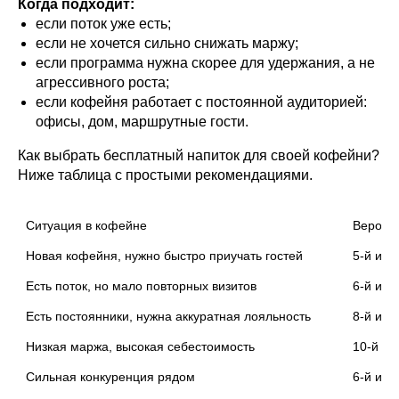
Когда подходит:
если поток уже есть;
если не хочется сильно снижать маржу;
если программа нужна скорее для удержания, а не
агрессивного роста;
если кофейня работает с постоянной аудиторией:
офисы, дом, маршрутные гости.
Как выбрать бесплатный напиток для своей кофейни?
Ниже таблица с простыми рекомендациями.
Ситуация в кофейне
Вероят
Новая кофейня, нужно быстро приучать гостей
5-й или
Есть поток, но мало повторных визитов
6-й или
Есть постоянники, нужна аккуратная лояльность
8-й или
Низкая маржа, высокая себестоимость
10-й ил
Сильная конкуренция рядом
6-й или