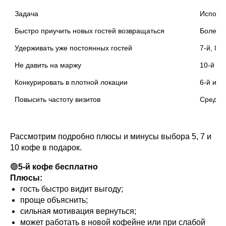
Задача
Исполь
Быстро приучить новых гостей возвращаться
Более к
Удерживать уже постоянных гостей
7-й, 8-
Не давить на маржу
10-й ил
Конкурировать в плотной локации
6-й или
Повысить частоту визитов
Средний
Рассмотрим подробно плюсы и минусы выбора 5, 7 и
10 кофе в подарок.
🟢
5-й кофе бесплатно
Плюсы:
гость быстро видит выгоду;
проще объяснить;
сильная мотивация вернуться;
может работать в новой кофейне или при слабой